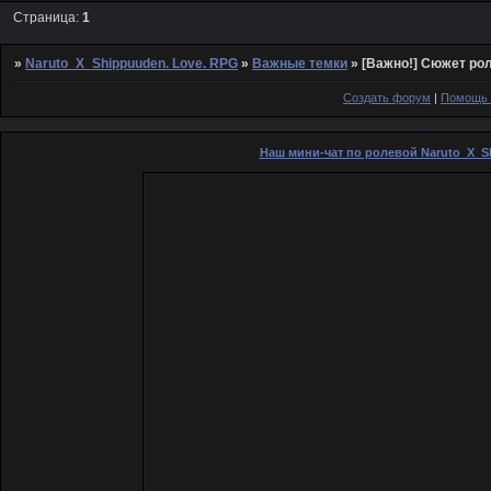
Страница:
1
»
Naruto_X_Shippuuden. Love. RPG
»
Важные темки
»
[Важно!] Сюжет ро
Создать форум
|
Помощь 
Наш мини-чат по ролевой Naruto_X_S