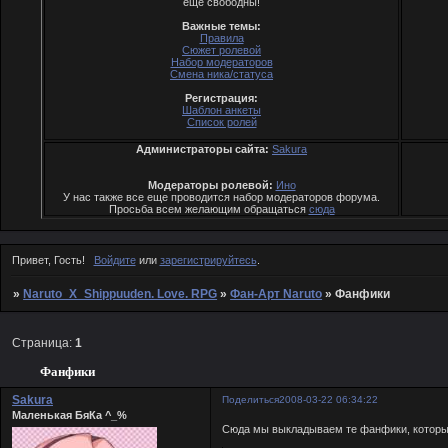
еще свободны!
Важные темы:
Правила
Сюжет ролевой
Набор модераторов
Смена ника/статуса
Регистрация:
Шаблон анкеты
Список ролей
Администраторы сайта:
Sakura
Модераторы ролевой:
Ино
У нас также все еще проводится набор модераторов форума.
Просьба всем желающим обращаться
cюда
Привет, Гость!
Войдите
или
зарегистрируйтесь
.
»
Naruto_X_Shippuuden. Love. RPG
»
Фан-Арт Naruto
»
Фанфики
Страница:
1
Фанфики
Sakura
Поделиться
2008-03-22 06:34:22
Маленькая БяКа ^_%
Сюда мы выкладываем те фанфики, которые