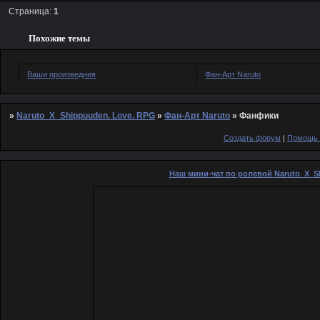
Страница:
1
Похожие темы
Ваши произведния
Фан-Арт Naruto
»
Naruto_X_Shippuuden. Love. RPG
»
Фан-Арт Naruto
»
Фанфики
Создать форум
|
Помощь 
Наш мини-чат по ролевой Naruto_X_S