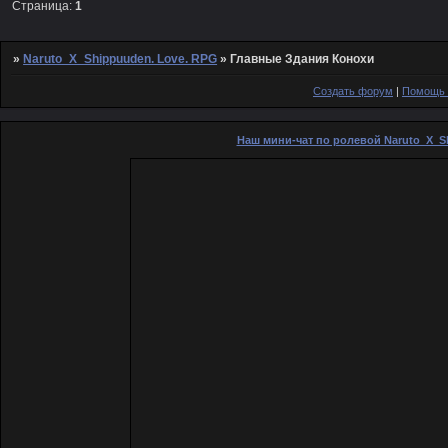
Страница:
1
»
Naruto_X_Shippuuden. Love. RPG
»
Главные Здания Конохи
Создать форум
|
Помощь 
Наш мини-чат по ролевой Naruto_X_S