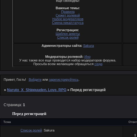
еще свободны!
Важные темы:
Правила
Сюжет ролевой
Набор модераторов
Смена ника/статуса
Регистрация:
Шаблон анкеты
Список ролей
Администраторы сайта:
Sakura
Модераторы ролевой:
Ино
У нас также все еще проводится набор модераторов форума.
Просьба всем желающим обращаться
cюда
Привет, Гость!
Войдите
или
зарегистрируйтесь
.
»
Naruto_X_Shippuuden. Love. RPG
»
Перед регистрацей
Страница:
1
Перед регистрацей
Тема
Отве
Список ролей
Sakura
1