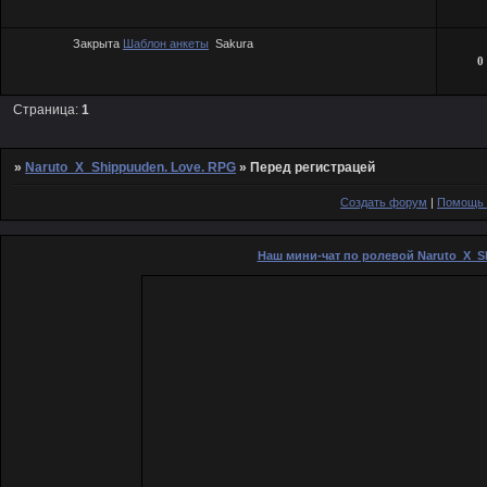
Закрыта
Шаблон анкеты
Sakura
0
Страница:
1
»
Naruto_X_Shippuuden. Love. RPG
»
Перед регистрацей
Создать форум
|
Помощь 
Наш мини-чат по ролевой Naruto_X_S