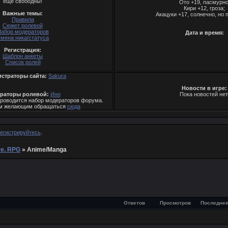
еще свободны!
Ото +19, пасмурно
Кири +12, гроза;
Важные темы:
Акацуки +17, солнечно, но 
Правила
Сюжет ролевой
абор модераторов
Дата и время:
мена ника/статуса
Регистрация:
Шаблон анкеты
Список ролей
страторы сайта:
Sakura
Новости в игре:
раторы ролевой:
Ино
Пока новостей нет
проводится набор модераторов форума.
ем желающим обращаться
cюда
егистрируйтесь
.
ve. RPG
»
Anime/Manga
Ответов
Просмотров
Последнее