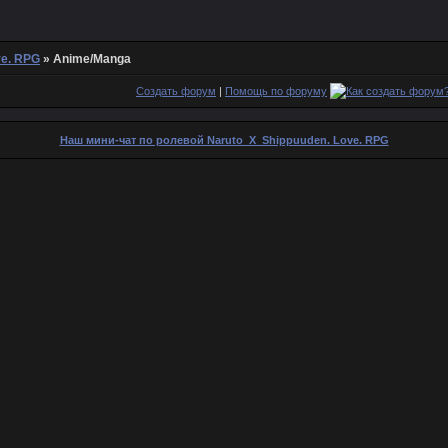
ve. RPG
»
Anime/Manga
Создать форум
|
Помощь по форуму
Наш мини-чат по ролевой Naruto_X_Shippuuden. Love. RPG