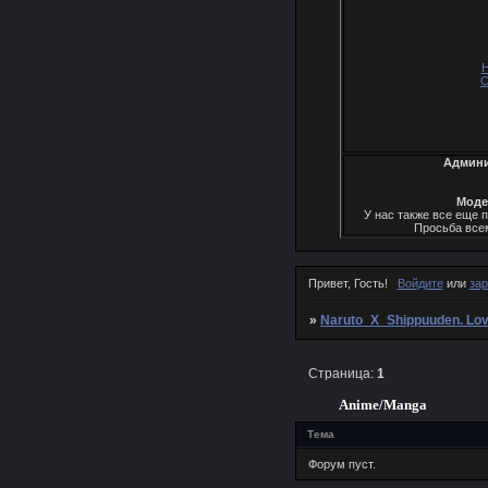
Н
С
Админи
Моде
У нас также все еще 
Просьба вс
Привет, Гость!
Войдите
или
зар
»
Naruto_X_Shippuuden. Lo
Страница:
1
Anime/Manga
Тема
Форум пуст.