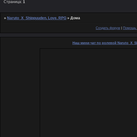
Страница:
1
»
Naruto_X_Shippuuden. Love. RPG
»
Дома
Создать форум
|
Помощь 
Наш мини-чат по ролевой Naruto_X_S