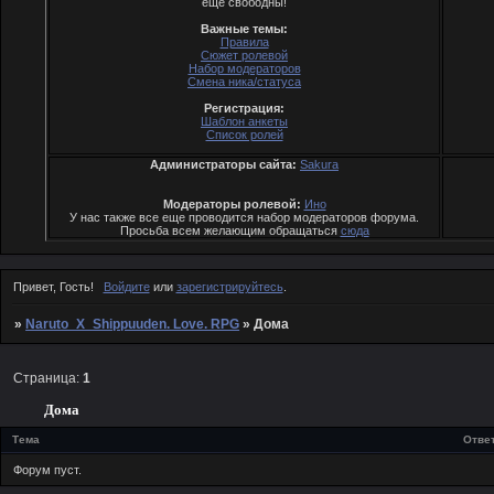
еще свободны!
Важные темы:
Правила
Сюжет ролевой
Набор модераторов
Смена ника/статуса
Регистрация:
Шаблон анкеты
Список ролей
Администраторы сайта:
Sakura
Модераторы ролевой:
Ино
У нас также все еще проводится набор модераторов форума.
Просьба всем желающим обращаться
cюда
Привет, Гость!
Войдите
или
зарегистрируйтесь
.
»
Naruto_X_Shippuuden. Love. RPG
»
Дома
Страница:
1
Дома
Тема
Отве
Форум пуст.